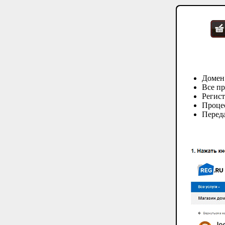
Домен
Все пр
Регис
Процес
Переда